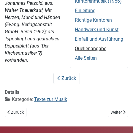
Kantorenmusik (1956)
Johannes Petzold; aus:
Walter Theuerkauf, Mit
Einleitung
Herzen, Mund und Händen
Richtige Kantoren
(Evang. Verlagsanstalt
Handwerk und Kunst
GmbH. Berlin 1962); als
Typoskript und gedrucktes
Einfall und Ausführung
Doppelblatt (aus "Der
Quellenangabe
Kirchenmusiker"?)
Alle Seiten
vorhanden.
Zurück
Details
Kategorie:
Texte zur Musik
Vorheriger Beitrag: Hinweise für Gemeindesingen (o. J.)
Nächster Bei
Zurück
Weiter