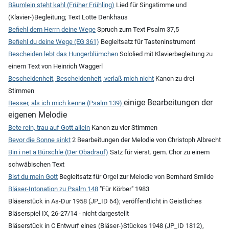
Bäumlein steht kahl (Früher Frühling)
Lied für Singstimme und
(Klavier-)Begleitung; Text Lotte Denkhaus
Befiehl dem Herrn deine Wege
Spruch zum Text Psalm 37,5
Befiehl du deine Wege (EG 361)
Begleitsatz für Tasteninstrument
Bescheiden lebt das Hungerblümchen
Sololied mit Klavierbegleitung zu
einem Text von Heinrich Waggerl
Bescheidenheit, Bescheidenheit, verlaß mich nicht
Kanon zu drei
Stimmen
einige Bearbeitungen der
Besser, als ich mich kenne (Psalm 139)
eigenen Melodie
Bete rein, trau auf Gott allein
Kanon zu vier Stimmen
Bevor die Sonne sinkt
2 Bearbeitungen der Melodie von Christoph Albrecht
Bin i net a Bürschle (Der Obadrauf)
Satz für vierst. gem. Chor zu einem
schwäbischen Text
Bist du mein Gott
Begleitsatz für Orgel zur Melodie von Bernhard Smilde
Bläser-Intonation zu Psalm 148
"Für Körber" 1983
Bläserstück in As-Dur 1958 (JP_ID 64); veröffentlicht in Geistliches
Bläserspiel IX, 26-27/14 - nicht dargestellt
Bläserstück in C Entwurf eines (Bläser-)Stückes 1948 (JP_ID 1812),