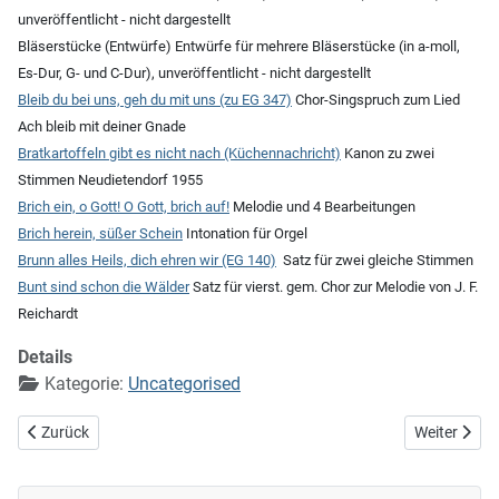
unveröffentlicht - nicht dargestellt
Bläserstücke (Entwürfe) Entwürfe für mehrere Bläserstücke (in a-moll,
Es-Dur, G- und C-Dur), unveröffentlicht - nicht dargestellt
Bleib du bei uns, geh du mit uns (zu EG 347)
Chor-Singspruch zum Lied
Ach bleib mit deiner Gnade
Bratkartoffeln gibt es nicht nach (Küchennachricht)
Kanon zu zwei
Stimmen Neudietendorf 1955
Brich ein, o Gott! O Gott, brich auf!
Melodie und 4 Bearbeitungen
Brich herein, süßer Schein
Intonation für Orgel
Brunn alles Heils, dich ehren wir (EG 140)
Satz für zwei gleiche Stimmen
Bunt sind schon die Wälder
Satz für vierst. gem. Chor zur Melodie von J. F.
Reichardt
Details
Kategorie:
Uncategorised
Vorheriger Beitrag: A_Titel
Nächster Bei
Zurück
Weiter