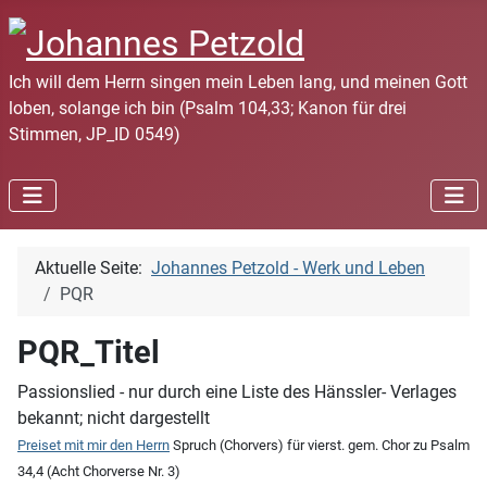
Ich will dem Herrn singen mein Leben lang, und meinen Gott
loben, solange ich bin (Psalm 104,33; Kanon für drei
Stimmen, JP_ID 0549)
Aktuelle Seite:
Johannes Petzold - Werk und Leben
PQR
PQR_Titel
Passionslied - nur durch eine Liste des Hänssler- Verlages
bekannt; nicht dargestellt
Preiset mit mir den Herrn
Spruch (Chorvers) für vierst. gem. Chor zu Psalm
34,4 (Acht Chorverse Nr. 3)