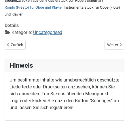
Studienzwecken aus dem Klavierstück von Robert Schumann
Rondo (Presto) für Oboe und Klavier
Instrumentalstück für Oboe (Flöte)
und Klavier
Details
Kategorie:
Uncategorised
Vorheriger Beitrag: O_Titel
Nächster Bei
Zurück
Weiter
Hinweis
Um bestimmte Inhalte wie urheberrechtlich geschützte
Liedertexte oder Druckseiten anzusehen, können Sie
sich anmelden. Tun Sie das über den Menüpunkt
Login oder klicken Sie dazu den Button "Sonstiges" an
und lassen Sie sich registrieren!