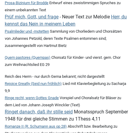
Prosa-Bizinium für Brodde
Entwurf eines zweistimmigen Spruches zu
einem unbekannten Text
Prüf mich, Gott, und frage
- Neuer Text zur Melodie
Herr, du
kennst das Nein in meinem Leben
Psalmlieder und -motetten
Sammlung von Chorliedern und Chorsätzen
von Johannes Petzold, deren Texte Psalmen entommen sind;
zusammengestellt von Hartmut Bietz
Quem pastores (Quempas)
Chorsatz für Kinder- und vierst. gem. Chor
zum Weihnachtslied EG 29
Reich des Herrn - nur durch Gema bekannt; nicht dargestellt
Rejoice Greatly (Seid nun fröhlich)
Lied mit Klavierbegleitung zu Sacharja
9,9
Ringe recht, wenn Gottes Gnade
Vorspiel und Choralsatz für Bläser zu
dem Lied von Johann Joseph Winckler (Text)
Ringet danach, daß ihr stille seid
Monatsspruch September
1948 für drei gleiche Stimmen zu 1Thess 4,11
Romanze II (R. Schumann aus op 28)
Abschrift bzw. Bearbeitung zu