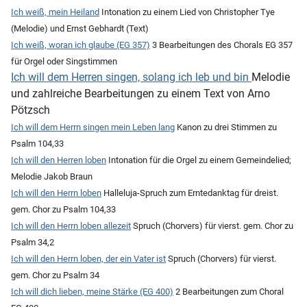
Ich weiß, mein Heiland
Intonation zu einem Lied von Christopher Tye
(Melodie) und Ernst Gebhardt (Text)
Ich weiß, woran ich glaube (EG 357)
3 Bearbeitungen des Chorals EG 357
für Orgel oder Singstimmen
Ich will dem Herren singen, solang ich leb und bin
Melodie
und zahlreiche Bearbeitungen zu einem Text von Arno
Pötzsch
Ich will dem Herrn singen mein Leben lang
Kanon zu drei Stimmen zu
Psalm 104,33
Ich will den Herren loben
Intonation für die Orgel zu einem Gemeindelied;
Melodie Jakob Braun
Ich will den Herrn loben
Halleluja-Spruch zum Erntedanktag für dreist.
gem. Chor zu Psalm 104,33
Ich will den Herrn loben allezeit
Spruch (Chorvers) für vierst. gem. Chor zu
Psalm 34,2
Ich will den Herrn loben, der ein Vater ist
Spruch (Chorvers) für vierst.
gem. Chor zu Psalm 34
Ich will dich lieben, meine Stärke (EG 400)
2 Bearbeitungen zum Choral