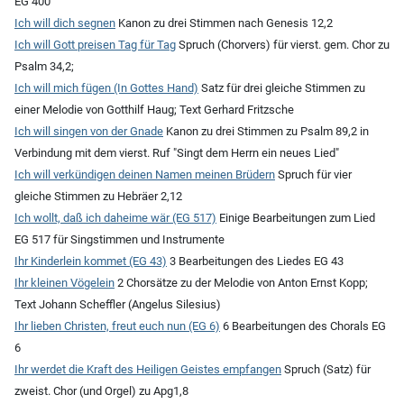
EG 400
Ich will dich segnen
Kanon zu drei Stimmen nach Genesis 12,2
Ich will Gott preisen Tag für Tag
Spruch (Chorvers) für vierst. gem. Chor zu
Psalm 34,2;
Ich will mich fügen (In Gottes Hand)
Satz für drei gleiche Stimmen zu
einer Melodie von Gotthilf Haug; Text Gerhard Fritzsche
Ich will singen von der Gnade
Kanon zu drei Stimmen zu Psalm 89,2 in
Verbindung mit dem vierst. Ruf "Singt dem Herrn ein neues Lied"
Ich will verkündigen deinen Namen meinen Brüdern
Spruch für vier
gleiche Stimmen zu Hebräer 2,12
Ich wollt, daß ich daheime wär (EG 517)
Einige Bearbeitungen zum Lied
EG 517 für Singstimmen und Instrumente
Ihr Kinderlein kommet (EG 43)
3 Bearbeitungen des Liedes EG 43
Ihr kleinen Vögelein
2 Chorsätze zu der Melodie von Anton Ernst Kopp;
Text Johann Scheffler (Angelus Silesius)
Ihr lieben Christen, freut euch nun (EG 6)
6 Bearbeitungen des Chorals EG
6
Ihr werdet die Kraft des Heiligen Geistes empfangen
Spruch (Satz) für
zweist. Chor (und Orgel) zu Apg1,8