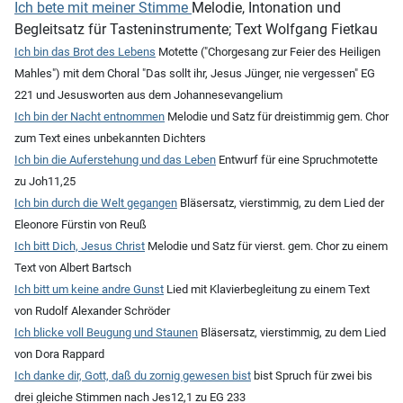
Ich bete mit meiner Stimme
Melodie, Intonation und
Begleitsatz für Tasteninstrumente; Text Wolfgang Fietkau
Ich bin das Brot des Lebens
Motette ("Chorgesang zur Feier des Heiligen
Mahles") mit dem Choral "Das sollt ihr, Jesus Jünger, nie vergessen" EG
221 und Jesusworten aus dem Johannesevangelium
Ich bin der Nacht entnommen
Melodie und Satz für dreistimmig gem. Chor
zum Text eines unbekannten Dichters
Ich bin die Auferstehung und das Leben
Entwurf für eine Spruchmotette
zu Joh11,25
Ich bin durch die Welt gegangen
Bläsersatz, vierstimmig, zu dem Lied der
Eleonore Fürstin von Reuß
Ich bitt Dich, Jesus Christ
Melodie und Satz für vierst. gem. Chor zu einem
Text von Albert Bartsch
Ich bitt um keine andre Gunst
Lied mit Klavierbegleitung zu einem Text
von Rudolf Alexander Schröder
Ich blicke voll Beugung und Staunen
Bläsersatz, vierstimmig, zu dem Lied
von Dora Rappard
Ich danke dir, Gott, daß du zornig gewesen bist
bist Spruch für zwei bis
drei gleiche Stimmen nach Jes12,1 zu EG 233