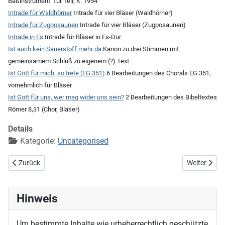
Baßinstrument "für Tell, K. 1954"
Intrade für Waldhörner
Intrade für vier Bläser (Waldhörner)
Intrade für Zugposaunen
Intrade für vier Bläser (Zugposaunen)
Intrade in Es
Intrade für Bläser in Es-Dur
Ist auch kein Sauerstoff mehr da
Kanon zu drei Stimmen mit
gemeinsamem Schluß zu eigenem (?) Text
Ist Gott für mich, so trete (EG 351)
6 Bearbeitungen des Chorals EG 351,
vornehmlich für Bläser
Ist Gott für uns, wer mag wider uns sein?
2 Bearbeitungen des Bibeltextes
Römer 8,31 (Chor, Bläser)
Details
Kategorie:
Uncategorised
Vorheriger Beitrag: Home
Nächster Bei
Zurück
Weiter
Hinweis
Um bestimmte Inhalte wie urheberrechtlich geschützte