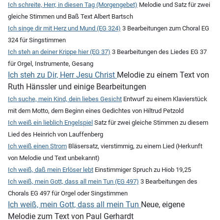
Ich schreite, Herr, in diesen Tag (Morgengebet)
Melodie und Satz für zwei
gleiche Stimmen und Baß Text Albert Bartsch
Ich singe dir mit Herz und Mund (EG 324)
3 Bearbeitungen zum Choral EG
324 für Singstimmen
Ich steh an deiner Krippe hier (EG 37)
3 Bearbeitungen des Liedes EG 37
für Orgel, Instrumente, Gesang
Ich steh zu Dir, Herr Jesu Christ
Melodie zu einem Text von
Ruth Hänssler und einige Bearbeitungen
Ich suche, mein Kind, dein liebes Gesicht
Entwurf zu einem Klavierstück
mit dem Motto, dem Beginn eines Gedichtes von Hiltrud Petzold
Ich weiß ein lieblich Engelspiel
Satz für zwei gleiche Stimmen zu diesem
Lied des Heinrich von Lauffenberg
Ich weiß einen Strom
Bläsersatz, vierstimmig, zu einem Lied (Herkunft
von Melodie und Text unbekannt)
Ich weiß, daß mein Erlöser lebt
Einstimmiger Spruch zu Hiob 19,25
Ich weiß, mein Gott, dass all mein Tun (EG 497)
3 Bearbeitungen des
Chorals EG 497 für Orgel oder Singstimmen
Ich weiß, mein Gott, dass all mein Tun
Neue, eigene
Melodie zum Text von Paul Gerhardt