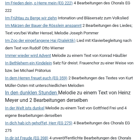
Im Frieden dein, o Herre mein (EG 222)
4 Bearbeitungen des Chorals EG
222
Im Frühtau zu Berge wir ziehn
Intonation und Bläsersatz zum Volkslied
Im Märzen der Bauer die Rösslein anspannt
2 Bearbeitungen des Liedes;
Text von/bei Walter Hensel; Melodie Joseph Pommer
Im Zoo der eingefangene Hai (Dialektik)
Lied mit Klavierbegleitung nach
dem Text von Rudolf Otto Wiemer
Immer wieder wird Advent
Melodie zu einem Text von Konrad Häußler
In Bethlehem ein Kindelein
Satz für dreist. Frauenchor zu einer Weise von
bzw. bei Michael Prätorius
In dem Herren freuet euch (EG 359)
2 Bearbeitungen des Textes von Kurt
Müller-Osten mit unterschiedlichen Melodien
In den dunklen Stunden
Melodie zu einem Text von Heinz
Meyer und 2 Bearbeitungen derselben
In der Welt ists dunkel
Melodie zu einem Text von Gottfried Frei und 4
eigene Bearbeitungen derselben
In dich hab ich gehoffet, Herr (EG 275)
4 Bearbeitungen des Chorals EG
275
In dir ist Freude (EG 398)
4 unveröffentlichte Bearbeitungen des Chorals