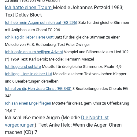
zu einem Text von Arno Pötzsch
Ich hatte einen Traum
Melodie Johannes Petzold 1983;
Text Detlev Block
Ich heb mein Augen sehnlich auf (EG 296)
Satz für drei gleiche Stimmen
mit Antiphon zum Choral EG 296
Ich klag dir, lieber Herre Gott
Satz für drei gleiche Stimmen zu einer
Melodie von Fr. S. Rothenberg; Text Peter Zwinger
Ich klopfe an zum heiligen Advent
Vorspiel und Bläsersatz zum Lied 102
(?) 1969 Text: Karl Gerok; Melodie: Hermann Menzel
Ich liege und schlafe
Motette für drei gleiche Stimmen zu Psalm 4,9
Ich liege, Herr, in deiner Hut
Melodie zu einem Text von Jochen Klepper
und 6 Bearbeitungen derselben
Ich ruf zu dir, Herr Jesu Christ (EG 343)
3 Bearbeitungen des Chorals EG
343
Ich sah einen Engel fliegen
Motette für dreist. gem. Chor zu Offenbarung
14,6-7
Ich schließe meine Augen (Melodie
Die Nacht ist
vorgedrungen
); Text Anke Held; Wenn die Augen Ohren
machen (CD) 7