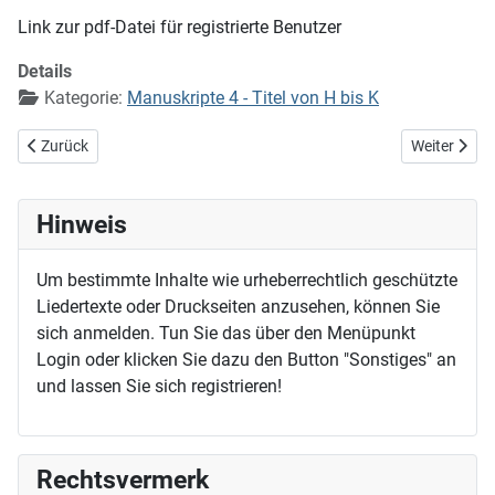
Link zur pdf-Datei für registrierte Benutzer
Details
Kategorie:
Manuskripte 4 - Titel von H bis K
Vorheriger Beitrag: Ich klopfe an zum heiligen Advent
Nächster Beit
Zurück
Weiter
Hinweis
Um bestimmte Inhalte wie urheberrechtlich geschützte
Liedertexte oder Druckseiten anzusehen, können Sie
sich anmelden. Tun Sie das über den Menüpunkt
Login oder klicken Sie dazu den Button "Sonstiges" an
und lassen Sie sich registrieren!
Rechtsvermerk