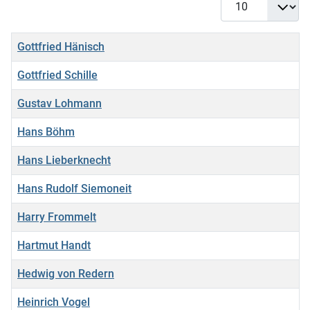
Titel
Gottfried Hänisch
Gottfried Schille
Gustav Lohmann
Hans Böhm
Hans Lieberknecht
Hans Rudolf Siemoneit
Harry Frommelt
Hartmut Handt
Hedwig von Redern
Heinrich Vogel