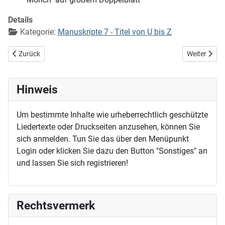
Details
Kategorie:
Manuskripte 7 - Titel von U bis Z
Vorheriger Beitrag: Wach auf, wach auf, 's ist hohe Zeit (EG 244)
Nächster Bei
Zurück
Weiter
Hinweis
Um bestimmte Inhalte wie urheberrechtlich geschützte
Liedertexte oder Druckseiten anzusehen, können Sie
sich anmelden. Tun Sie das über den Menüpunkt
Login oder klicken Sie dazu den Button "Sonstiges" an
und lassen Sie sich registrieren!
Rechtsvermerk