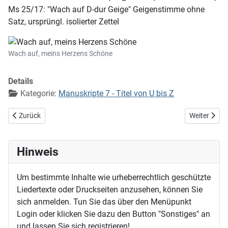
Ms 25/17: "Wach auf D-dur Geige" Geigenstimme ohne
Satz, ursprüngl. isolierter Zettel
Wach auf, meins Herzens Schöne
Details
Kategorie:
Manuskripte 7 - Titel von U bis Z
Vorheriger Beitrag: Wach auf, mein Herz (EG 114)
Nächster Bei
Zurück
Weiter
Hinweis
Um bestimmte Inhalte wie urheberrechtlich geschützte
Liedertexte oder Druckseiten anzusehen, können Sie
sich anmelden. Tun Sie das über den Menüpunkt
Login oder klicken Sie dazu den Button "Sonstiges" an
und lassen Sie sich registrieren!