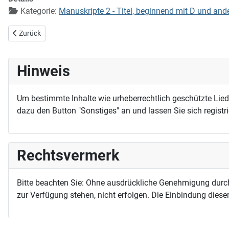
Kategorie:
Manuskripte 2 - Titel, beginnend mit D und and
Vorheriger Beitrag: Du hast meine Seele aus dem Tode errettet
Zurück
Hinweis
Um bestimmte Inhalte wie urheberrechtlich geschützte Lie
dazu den Button "Sonstiges" an und lassen Sie sich registri
Rechtsvermerk
Bitte beachten Sie: Ohne ausdrückliche Genehmigung durc
zur Verfügung stehen, nicht erfolgen. Die Einbindung dieser