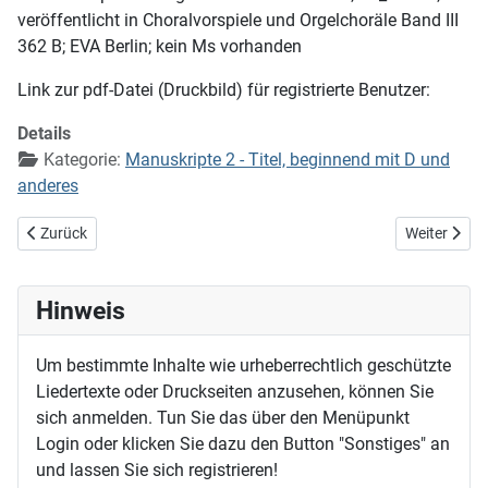
veröffentlicht in Choralvorspiele und Orgelchoräle Band III
362 B; EVA Berlin; kein Ms vorhanden
Link zur pdf-Datei (Druckbild) für registrierte Benutzer:
Details
Kategorie:
Manuskripte 2 - Titel, beginnend mit D und
anderes
Vorheriger Beitrag: Die Sach ist dein, Herr Jesu Christ
Nächster Bei
Zurück
Weiter
Hinweis
Um bestimmte Inhalte wie urheberrechtlich geschützte
Liedertexte oder Druckseiten anzusehen, können Sie
sich anmelden. Tun Sie das über den Menüpunkt
Login oder klicken Sie dazu den Button "Sonstiges" an
und lassen Sie sich registrieren!