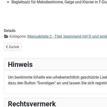
Begleitsatz für Melodiestimme, Geige und Klavier in F-D
Details
Kategorie:
Manuskripte 2 - Titel, beginnend mit D und and
Vorheriger Beitrag: Der Tod ist verschlungen in den Sieg
Zurück
Hinweis
Um bestimmte Inhalte wie urheberrechtlich geschützte Lie
dazu den Button "Sonstiges" an und lassen Sie sich registri
Rechtsvermerk