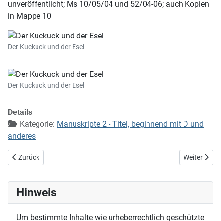
unveröffentlicht; Ms 10/05/04 und 52/04-06; auch Kopien
in Mappe 10
Der Kuckuck und der Esel
Der Kuckuck und der Esel
Details
Kategorie:
Manuskripte 2 - Titel, beginnend mit D und
anderes
Vorheriger Beitrag: Der Herr wird für dich streiten
Nächster Bei
Zurück
Weiter
Hinweis
Um bestimmte Inhalte wie urheberrechtlich geschützte