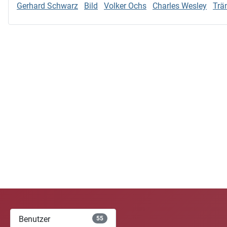
Gerhard Schwarz
Bild
Volker Ochs
Charles Wesley
Trä
Benutzer
55