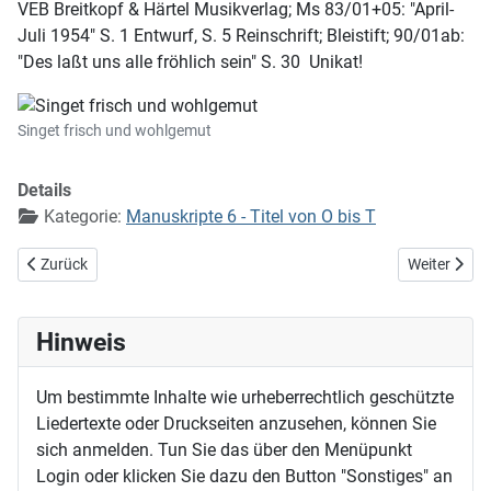
VEB Breitkopf & Härtel Musikverlag; Ms 83/01+05: "April-
Juli 1954" S. 1 Entwurf, S. 5 Reinschrift; Bleistift; 90/01ab:
"Des laßt uns alle fröhlich sein" S. 30 Unikat!
Singet frisch und wohlgemut
Details
Kategorie:
Manuskripte 6 - Titel von O bis T
Vorheriger Beitrag: Singet dem Herrn ein neues Lied
Nächster Beit
Zurück
Weiter
Hinweis
Um bestimmte Inhalte wie urheberrechtlich geschützte
Liedertexte oder Druckseiten anzusehen, können Sie
sich anmelden. Tun Sie das über den Menüpunkt
Login oder klicken Sie dazu den Button "Sonstiges" an