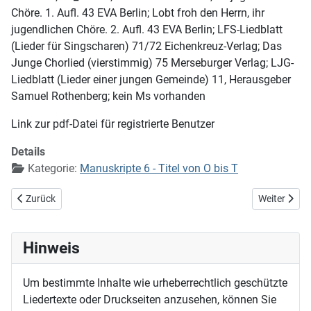
Chöre. 1. Aufl. 43 EVA Berlin; Lobt froh den Herrn, ihr
jugendlichen Chöre. 2. Aufl. 43 EVA Berlin; LFS-Liedblatt
(Lieder für Singscharen) 71/72 Eichenkreuz-Verlag; Das
Junge Chorlied (vierstimmig) 75 Merseburger Verlag; LJG-
Liedblatt (Lieder einer jungen Gemeinde) 11, Herausgeber
Samuel Rothenberg; kein Ms vorhanden
Link zur pdf-Datei für registrierte Benutzer
Details
Kategorie:
Manuskripte 6 - Titel von O bis T
Vorheriger Beitrag: Siegesfürst und Ehrenkönig
Nächster Bei
Zurück
Weiter
Hinweis
Um bestimmte Inhalte wie urheberrechtlich geschützte
Liedertexte oder Druckseiten anzusehen, können Sie