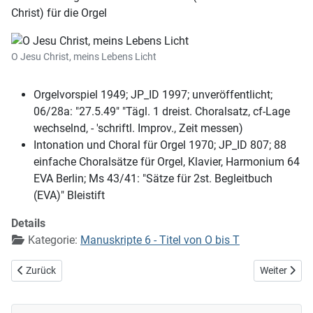
Christ) für die Orgel
O Jesu Christ, meins Lebens Licht
Orgelvorspiel 1949; JP_ID 1997; unveröffentlicht;
06/28a: "27.5.49" "Tägl. 1 dreist. Choralsatz, cf-Lage
wechselnd, - 'schriftl. Improv., Zeit messen)
Intonation und Choral für Orgel 1970; JP_ID 807; 88
einfache Choralsätze für Orgel, Klavier, Harmonium 64
EVA Berlin; Ms 43/41: "Sätze für 2st. Begleitbuch
(EVA)" Bleistift
Details
Kategorie:
Manuskripte 6 - Titel von O bis T
Vorheriger Beitrag: O Herr Jesu, deine Leute
Nächster Bei
Zurück
Weiter