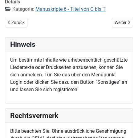
Details
Kategorie:
Manuskripte 6 - Titel von O bis T
Vorheriger Beitrag: O dichtes Dach, du warmer Herd
Nächster Bei
Zurück
Weiter
Hinweis
Um bestimmte Inhalte wie urheberrechtlich geschützte
Liedertexte oder Druckseiten anzusehen, können Sie
sich anmelden. Tun Sie das über den Menüpunkt
Login oder klicken Sie dazu den Button "Sonstiges" an
und lassen Sie sich registrieren!
Rechtsvermerk
Bitte beachten Sie: Ohne ausdrückliche Genehmigung