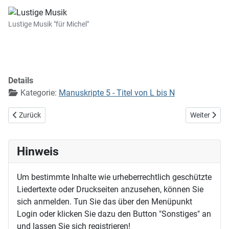
Lustige Musik "für Michel"
Details
Kategorie:
Manuskripte 5 - Titel von L bis N
Vorheriger Beitrag: Lobt Gott, ihr frommen Christen
Nächster Bei
Zurück
Weiter
Hinweis
Um bestimmte Inhalte wie urheberrechtlich geschützte
Liedertexte oder Druckseiten anzusehen, können Sie
sich anmelden. Tun Sie das über den Menüpunkt
Login oder klicken Sie dazu den Button "Sonstiges" an
und lassen Sie sich registrieren!