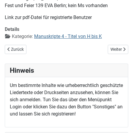
Fest und Feier 139 EVA Berlin; kein Ms vorhanden
Link zur pdf-Datei für registrierte Benutzer
Details
Kategorie:
Manuskripte 4 - Titel von H bis K
Vorheriger Beitrag: Kein Mensch hat dich gewollt
Nächster Beit
Zurück
Weiter
Hinweis
Um bestimmte Inhalte wie urheberrechtlich geschützte
Liedertexte oder Druckseiten anzusehen, können Sie
sich anmelden. Tun Sie das über den Menüpunkt
Login oder klicken Sie dazu den Button "Sonstiges" an
und lassen Sie sich registrieren!