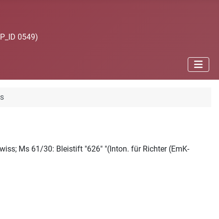
JP_ID 0549)
ns
s; Ms 61/30: Bleistift "626" "(Inton. für Richter (EmK-