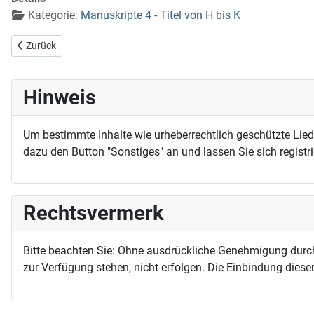
Kategorie:
Manuskripte 4 - Titel von H bis K
Vorheriger Beitrag: Hört das Lied der finstern Nacht
Zurück
Hinweis
Um bestimmte Inhalte wie urheberrechtlich geschützte Lie
dazu den Button "Sonstiges" an und lassen Sie sich registri
Rechtsvermerk
Bitte beachten Sie: Ohne ausdrückliche Genehmigung durc
zur Verfügung stehen, nicht erfolgen. Die Einbindung dieser