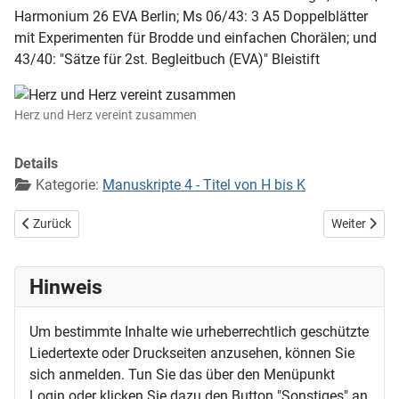
Harmonium 26 EVA Berlin; Ms 06/43: 3 A5 Doppelblätter
mit Experimenten für Brodde und einfachen Chorälen; und
43/40: "Sätze für 2st. Begleitbuch (EVA)" Bleistift
Herz und Herz vereint zusammen
Details
Kategorie:
Manuskripte 4 - Titel von H bis K
Vorheriger Beitrag: Herr, wir stehen Hand in Hand
Nächster Beit
Zurück
Weiter
Hinweis
Um bestimmte Inhalte wie urheberrechtlich geschützte
Liedertexte oder Druckseiten anzusehen, können Sie
sich anmelden. Tun Sie das über den Menüpunkt
Login oder klicken Sie dazu den Button "Sonstiges" an