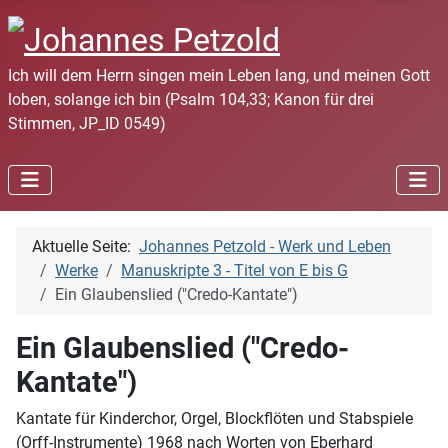
Ich will dem Herrn singen mein Leben lang, und meinen Gott
loben, solange ich bin (Psalm 104,33; Kanon für drei
Stimmen, JP_ID 0549)
Aktuelle Seite:
Johannes Petzold - Werk und Leben
Werke
Manuskripte 3 - Titel von E bis G
Ein Glaubenslied ("Credo-Kantate")
Ein Glaubenslied ("Credo-
Kantate")
Kantate für Kinderchor, Orgel, Blockflöten und Stabspiele
(Orff-Instrumente) 1968 nach Worten von Eberhard