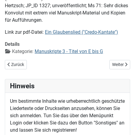
Hertzsch; JP_ID 1327; unveröffentlicht; Ms 71: Sehr dickes
Konvolut mit extrem viel Manuskript-Material und Kopien
für Aufführungen.
Link zur pdf-Datei:
Ein Glaubenslied ("Credo-Kantate")
Details
Kategorie:
Manuskripte 3 - Titel von E bis G
Vorheriger Beitrag: Ein feste Burg ist unser Gott (EG 362)
Nächster Beit
Zurück
Weiter
Hinweis
Um bestimmte Inhalte wie urheberrechtlich geschützte
Liedertexte oder Druckseiten anzusehen, können Sie
sich anmelden. Tun Sie das über den Menüpunkt
Login oder klicken Sie dazu den Button "Sonstiges" an
und lassen Sie sich registrieren!