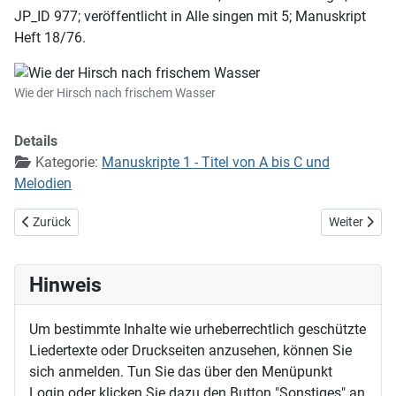
JP_ID 977; veröffentlicht in Alle singen mit 5; Manuskript
Heft 18/76.
Wie der Hirsch nach frischem Wasser
Details
Kategorie:
Manuskripte 1 - Titel von A bis C und
Melodien
Vorheriger Beitrag: Wer nicht will, der hat, und wer nicht mag, ist satt
Nächster Bei
Zurück
Weiter
Hinweis
Um bestimmte Inhalte wie urheberrechtlich geschützte
Liedertexte oder Druckseiten anzusehen, können Sie
sich anmelden. Tun Sie das über den Menüpunkt
Login oder klicken Sie dazu den Button "Sonstiges" an