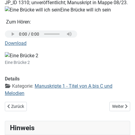
JP_ID 1310; unveröffentlicht; Manuskript in Mappe 08/23.
Eine Brücke will ich sein
Zum Hören:
Download
Eine Brücke 2
Details
Kategorie:
Manuskripte 1 - Titel von A bis C und
Melodien
Vorheriger Beitrag: Ein Stern mit hellem Glänzen
Nächster Bei
Zurück
Weiter
Hinweis