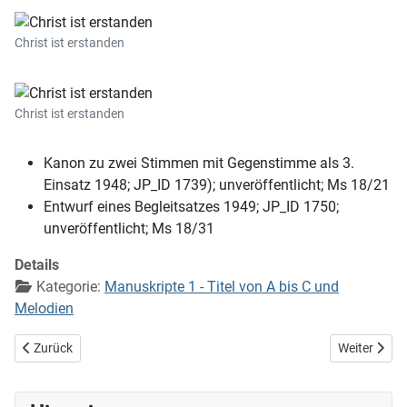
Christ ist erstanden
Christ ist erstanden
Kanon zu zwei Stimmen mit Gegenstimme als 3.
Einsatz 1948; JP_ID 1739); unveröffentlicht; Ms 18/21
Entwurf eines Begleitsatzes 1949; JP_ID 1750;
unveröffentlicht; Ms 18/31
Details
Kategorie:
Manuskripte 1 - Titel von A bis C und
Melodien
Vorheriger Beitrag: Cantamus et congratulamus amico
Nächster Bei
Zurück
Weiter