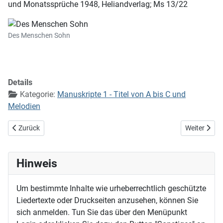
und Monatssprüche 1948, Heliandverlag; Ms 13/22
Des Menschen Sohn
Details
Kategorie:
Manuskripte 1 - Titel von A bis C und
Melodien
Vorheriger Beitrag: Der Winter ist ein rechter Mann
Nächster Beit
Zurück
Weiter
Hinweis
Um bestimmte Inhalte wie urheberrechtlich geschützte
Liedertexte oder Druckseiten anzusehen, können Sie
sich anmelden. Tun Sie das über den Menüpunkt