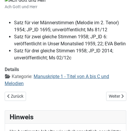
Ach Gott und Herr
Satz für vier Männerstimmen (Melodie im 2. Tenor)
1954; JP_ID 1695; unveröffentlicht; Ms 81/12
Satz für zwei gleiche Stimmen 1958; JP_ID 6:
veröffentlicht in Unser Monatslied 1959, 22; EVA Berlin
Satz für drei gleiche Stimmen 1958; JP_ID 2014;
unveröffentlicht; Ms 02/12c
Details
Kategorie:
Manuskripte 1 - Titel von A bis C und
Melodien
Vorheriger Beitrag: Ach bleib mit deiner Gnade (EG 347)
Nächster Bei
Zurück
Weiter
Hinweis