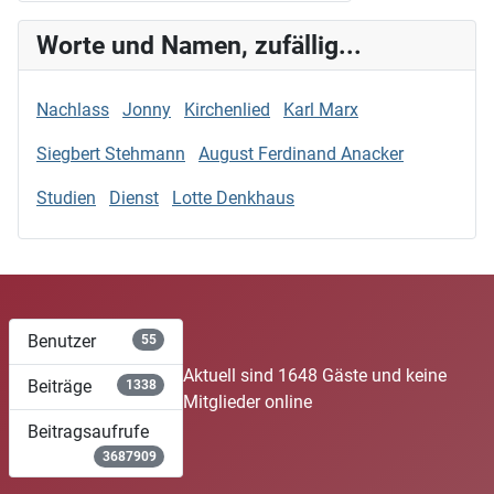
Worte und Namen, zufällig...
Nachlass
Jonny
Kirchenlied
Karl Marx
Siegbert Stehmann
August Ferdinand Anacker
Studien
Dienst
Lotte Denkhaus
Benutzer
55
Aktuell sind 1648 Gäste und keine
Beiträge
1338
Mitglieder online
Beitragsaufrufe
3687909