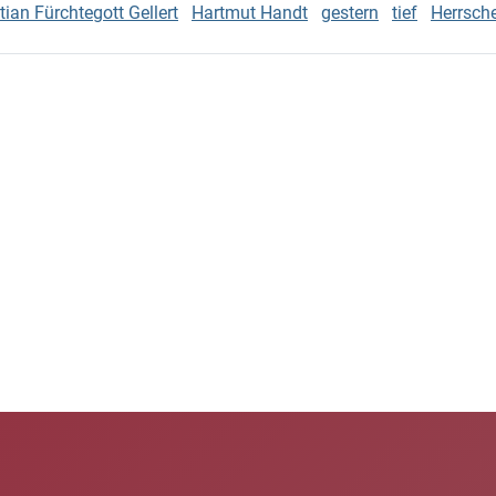
tian Fürchtegott Gellert
Hartmut Handt
gestern
tief
Herrsch