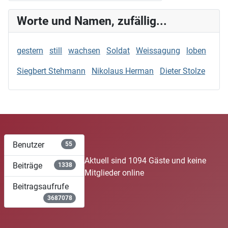
Worte und Namen, zufällig...
gestern
still
wachsen
Soldat
Weissagung
loben
Siegbert Stehmann
Nikolaus Herman
Dieter Stolze
Benutzer
55
Aktuell sind 1094 Gäste und keine
Beiträge
1338
Mitglieder online
Beitragsaufrufe
3687078