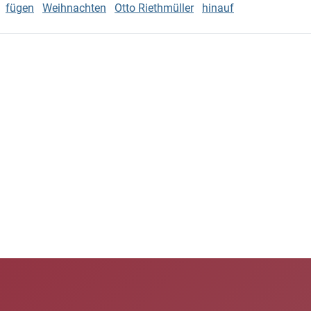
fügen
Weihnachten
Otto Riethmüller
hinauf