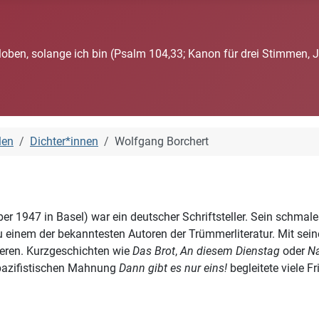
loben, solange ich bin (Psalm 104,33; Kanon für drei Stimmen, 
len
Dichter*innen
Wolfgang Borchert
r 1947 in Basel) war ein deutscher Schriftsteller. Sein schma
u einem der bekanntesten Autoren der Trümmerliteratur. Mit s
ieren. Kurzgeschichten wie
Das Brot
,
An diesem Dienstag
oder
Na
r pazifistischen Mahnung
Dann gibt es nur eins!
begleitete viele 