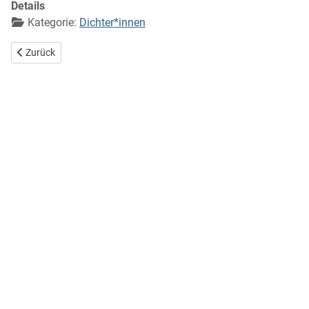
Details
Kategorie:
Dichter*innen
Vorheriger Beitrag: Will Vesper
Zurück