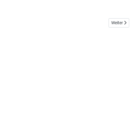
Nächster Be
Weiter